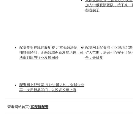
大额股票配资 三国舰机无视
加入中俄联演舰队，接下来一
都老实了
配资专业在线炒股配资 北京金融法院丁宇
配资网上配资网 小区地面沉
翔答每经问：金融领域创新发展迅速，司
扩大范围，居民担心安全！物
法审判应与行业发展同步
全，会修复
配资网上配资网 八赴进博之约，全球企业
再一次用新品叩门，以投资投票上海
查看网站首页:
富深所配资