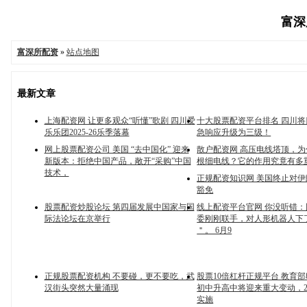
富深所
富深所配资
»
站点地图
最新文章
上海配资网 让更多观众“听懂”歌剧 四川爱
十大股票配资平台排名 四川
乐乐团2025-26乐季落幕
急响应升级为三级！
网上股票配资公司 美国 “去中国化” 迎来
散户配资网 高压电线塔顶，为
新版本：拒绝中国产品，敞开“采购”中国
根细电线？它的作用究竟有多
技术，
正规配资知识网 美国终止对
豁免
股票配资炒股论坛 第四届发展中国家与国
线上配资平台官网 你没听错
际法论坛在京举行
委刚刚联手，对人形机器人下
＂。 6月9
正规股票配资机构 不要碰，更不要吃，武
股票10倍杠杆正规平台 教育
汉街头突然大量涌现
初中升高中将迎来重大变动，2
实施