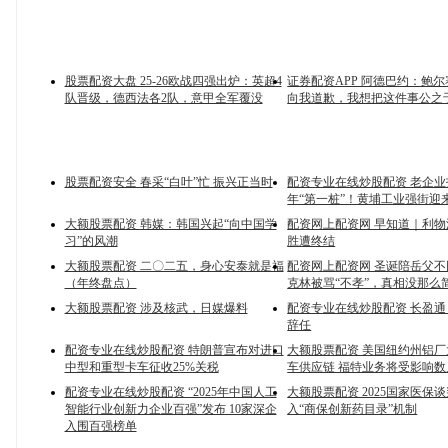
股票配资大盘 25-26欧战四强出炉：英超4
证券配资APP 阿德巴约：鲍
队晋级，德西法各2队，意甲全军覆没
向我道歉，我想把这件事公之
股票配资安全 春采“白叶”忙 振兴正当时
配资专业在线炒股配资 老企业
年“第一桩”！黄埔工业强街迎
大额股票配资 韩媒：韩国兴起“向中国学
配资网上配资网 早知道｜利物
习”的风潮
胜遭终结
大额股票配资 二〇二五，身心安泰就是福
配资网上配资网 圣诞陪岳父
（年终盘点）
克林被骂“不孝”，真相没那么
大额股票配资 涉及核武，日媒爆料
配资专业在线炒股配资 长盈
辞任
配资专业在线炒股配资 特朗普宣布对进口
大额股票配资 美国纽约州铝
中型和重型卡车征收25%关税
车供应链 福特业务将受影响数
配资专业在线炒股配资 “2025年中国人工
大额股票配资 2025国家医保
智能行业创新力企业百强”发布 10家深企
入“商保创新药目录”机制
入围百强榜单