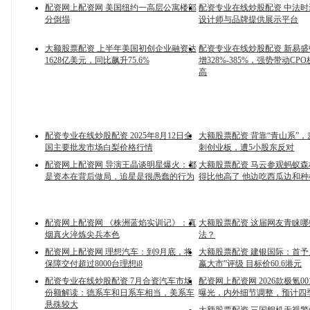
配资网上配资网 美国纽约一高层公寓楼部
配资专业在线炒股配资 中法
分倒塌
设计师与品牌提供展示平台
大额股票配资 上半年美国初创企业融资达
配资专业在线炒股配资 新易
1628亿美元，同比飙升75.6%
增328%-385%，强势带动CP
高
配资专业在线炒股配资 2025年8月12日全
大额股票配资 背靠“青山系”
国主要批发市场白梨价格行情
刺创业板，遭5小股东反对
配资网上配资网 导演王晶谈明星爆火：都
大额股票配资 马云参观蚂蚁森
是资本在背后做局，追星是很愚蠢的行为
得比他高了 他边吃西瓜边和
配资网上配资网 《株洲蓝焰实训记》：真
大额股票配资 这届网友青睐
烟真火淬炼尖兵本色
法？
配资网上配资网 理想汽车：到9月底，将
大额股票配资 建银国际：首予
保障交付超过8000台理想i8
嬴大市”评级 目标价60.6港元
配资专业在线炒股配资 7月合资汽车市场
配资网上配资网 2026款极氪0
份额解读：德系车和日系车相当，美系车
曝光，内外细节调整，预计四
悬殊较大