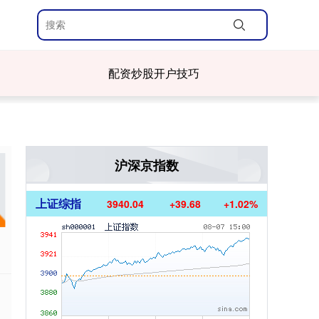
配资炒股开户技巧
沪深京指数
上证综指
3940.04
+39.68
+1.02%