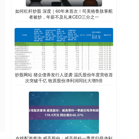
如何杠杆炒股 深度｜60年来首次！司美格鲁肽掌舵
者被炒，年薪不及礼来CEO三分之一
炒股网站 猪企债券发行人逆袭 温氏股份年度营收首
次突破千亿 牧原股份净利润同比大增5倍
在线配资查询 威高股份：威高骨科一季度归母净利